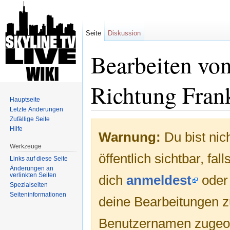
Seite
Diskussion
Bearbeiten von
Richtung Fran
Hauptseite
Letzte Änderungen
Wechseln zu:
Navigation
,
Suche
Zufällige Seite
Hilfe
Warnung:
Du bist nic
Werkzeuge
öffentlich sichtbar, fa
Links auf diese Seite
Änderungen an
verlinkten Seiten
dich
anmeldest
ode
Spezialseiten
Seiten­informationen
deine Bearbeitungen 
Benutzernamen zugeo