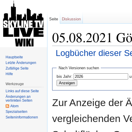
Seite
Diskussion
05.08.2021 Gör
Logbücher dieser Se
Hauptseite
Wechseln zu:
Navigation
,
Suche
Letzte Änderungen
Nach Versionen suchen
Zufällige Seite
Hilfe
bis Jahr:
u
Werkzeuge
Links auf diese Seite
Änderungen an
Zur Anzeige der 
verlinkten Seiten
Atom
Spezialseiten
vergleichenden V
Seiten­informationen