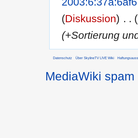
2003:6:37a:6af6
(
Diskussion
)
‎
. .
(+Sortierung un
Datenschutz
Über SkylineTV LIVE Wiki
Haftungsaus
MediaWiki spam