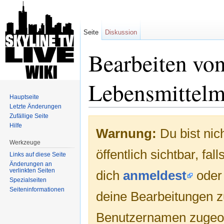
Seite
Diskussion
Bearbeiten vo
Lebensmittelm
Hauptseite
Letzte Änderungen
Wechseln zu:
Navigation
,
Suche
Zufällige Seite
Hilfe
Warnung:
Du bist nic
Werkzeuge
öffentlich sichtbar, fa
Links auf diese Seite
Änderungen an
verlinkten Seiten
dich
anmeldest
ode
Spezialseiten
Seiten­informationen
deine Bearbeitungen 
Benutzernamen zugeo