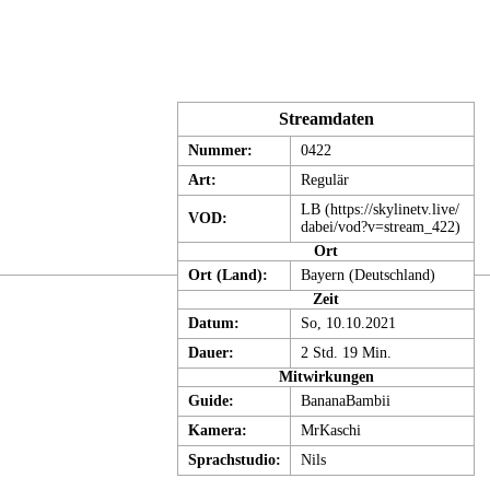
Streamdaten
Nummer:
0422
Art:
Regulär
LB
VOD:
Ort
Ort (Land):
Bayern (
Deutschland
)
Zeit
Datum:
So, 10.10.2021
Dauer:
2 Std. 19 Min.
Mitwirkungen
Guide
:
BananaBambii
Kamera:
MrKaschi
Sprachstudio
:
Nils