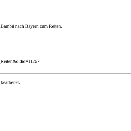
aBambii
nach Bayern zum Reiten.
21_Reiten&oldid=11267
“
bearbeitet.