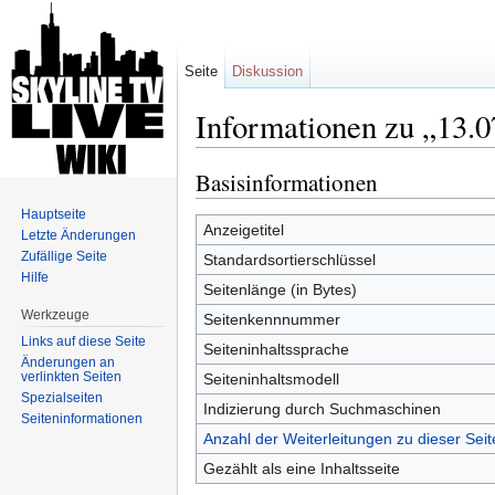
Seite
Diskussion
Informationen zu „13.0
Wechseln zu:
Navigation
,
Suche
Basisinformationen
Hauptseite
Anzeigetitel
Letzte Änderungen
Zufällige Seite
Standardsortierschlüssel
Hilfe
Seitenlänge (in Bytes)
Werkzeuge
Seitenkennnummer
Links auf diese Seite
Seiteninhaltssprache
Änderungen an
verlinkten Seiten
Seiteninhaltsmodell
Spezialseiten
Indizierung durch Suchmaschinen
Seiten­informationen
Anzahl der Weiterleitungen zu dieser Seit
Gezählt als eine Inhaltsseite