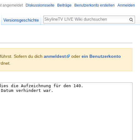
ht angemeldet
Diskussionsseite
Beiträge
Benutzerkonto erstellen
Anmelden
Suche
Versionsgeschichte
hführst. Sofern du dich
anmeldest
oder
ein Benutzerkonto
dnet.