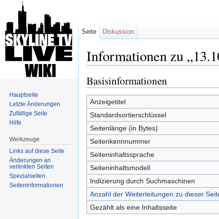
Seite
Diskussion
Informationen zu „13.1
Wechseln zu:
Navigation
,
Suche
Basisinformationen
Hauptseite
Anzeigetitel
Letzte Änderungen
Zufällige Seite
Standardsortierschlüssel
Hilfe
Seitenlänge (in Bytes)
Werkzeuge
Seitenkennnummer
Links auf diese Seite
Seiteninhaltssprache
Änderungen an
verlinkten Seiten
Seiteninhaltsmodell
Spezialseiten
Indizierung durch Suchmaschinen
Seiten­informationen
Anzahl der Weiterleitungen zu dieser Seit
Gezählt als eine Inhaltsseite