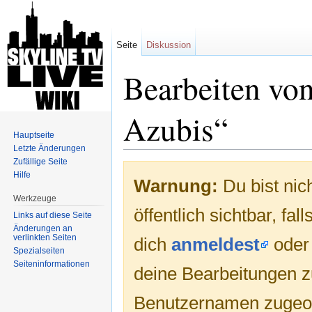
Seite
Diskussion
Bearbeiten vo
Azubis“
Hauptseite
Letzte Änderungen
Wechseln zu:
Navigation
,
Suche
Zufällige Seite
Hilfe
Warnung:
Du bist nic
Werkzeuge
öffentlich sichtbar, fa
Links auf diese Seite
Änderungen an
verlinkten Seiten
dich
anmeldest
ode
Spezialseiten
Seiten­informationen
deine Bearbeitungen 
Benutzernamen zugeo