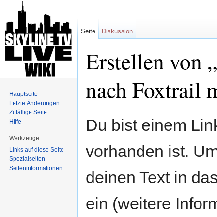
Seite
Diskussion
Erstellen von
nach Foxtrail 
Hauptseite
Letzte Änderungen
Wechseln zu:
Navigation
,
Suche
Zufällige Seite
Du bist einem Link
Hilfe
Werkzeuge
vorhanden ist. Um
Links auf diese Seite
Spezialseiten
Seiten­informationen
deinen Text in da
ein (weitere Info