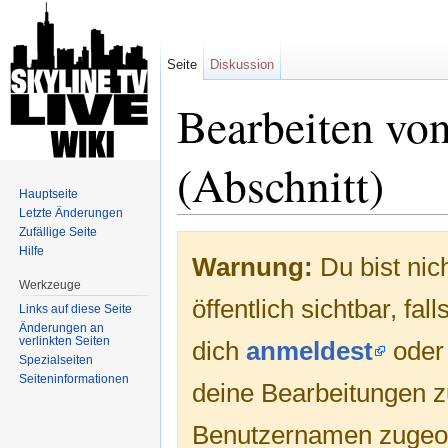
Seite
Diskussion
Bearbeiten vo
(Abschnitt)
Hauptseite
Letzte Änderungen
Wechseln zu:
Navigation
,
Suche
Zufällige Seite
Hilfe
Warnung:
Du bist nic
Werkzeuge
öffentlich sichtbar, fa
Links auf diese Seite
Änderungen an
verlinkten Seiten
dich
anmeldest
ode
Spezialseiten
Seiten­informationen
deine Bearbeitungen 
Benutzernamen zugeo