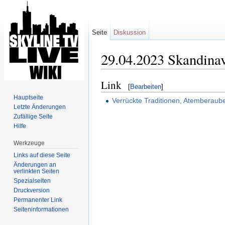
Seite
Diskussion
29.04.2023 Skandinav
Wechseln zu:
Navigation
,
Suche
Link
[
Bearbeiten
]
Hauptseite
Verrückte Traditionen, Atemberaub
Letzte Änderungen
Zufällige Seite
Hilfe
Werkzeuge
Links auf diese Seite
Änderungen an
verlinkten Seiten
Spezialseiten
Druckversion
Permanenter Link
Seiten­informationen