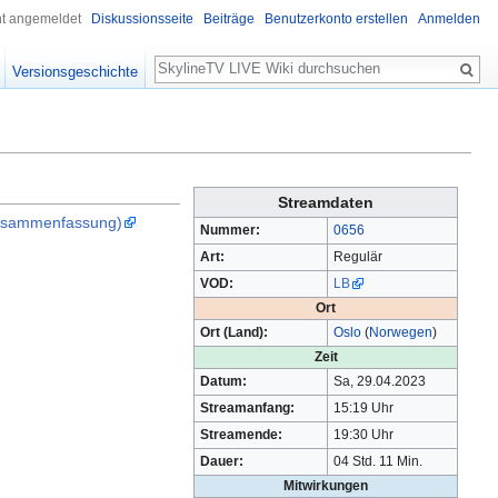
ht angemeldet
Diskussionsseite
Beiträge
Benutzerkonto erstellen
Anmelden
Suche
Versionsgeschichte
Streamdaten
-Zusammenfassung)
Nummer:
0656
Art:
Regulär
VOD:
LB
Ort
Ort (Land):
Oslo
(
Norwegen
)
Zeit
Datum:
Sa, 29.04.2023
Streamanfang:
15:19 Uhr
Streamende:
19:30 Uhr
Dauer:
04 Std. 11 Min.
Mitwirkungen