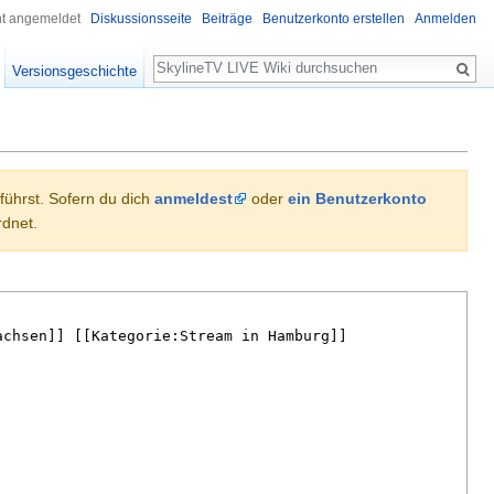
ht angemeldet
Diskussionsseite
Beiträge
Benutzerkonto erstellen
Anmelden
Suche
Versionsgeschichte
hführst. Sofern du dich
anmeldest
oder
ein Benutzerkonto
dnet.