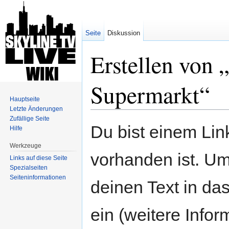
Seite
Diskussion
Erstellen von
Supermarkt“
Hauptseite
Letzte Änderungen
Wechseln zu:
Navigation
,
Suche
Zufällige Seite
Du bist einem Link
Hilfe
Werkzeuge
vorhanden ist. Um
Links auf diese Seite
Spezialseiten
Seiten­informationen
deinen Text in da
ein (weitere Info