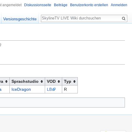
ht angemeldet
Diskussionsseite
Beiträge
Benutzerkonto erstellen
Anmelden
Suche
Versionsgeschichte
)
ra
Sprachstudio
VOD
Typ
a
IceDragon
LB
R