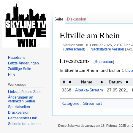
Seite
Diskussion
Eltville am Rhein
Version vom 18. Februar 2025, 23:07 Uhr 
(
Unterschied
)
← Nächstältere Version
| Akt
Wechseln zu:
Navigation
,
Suche
Hauptseite
Livestreams
[
Bearbeiten
]
Letzte Änderungen
Zufällige Seite
In
Eltville am Rhein
fand bisher 1
Liv
Hilfe
#
Name
Datum
Werkzeuge
0368
Alpaka-Stream
27.05.2021
Links auf diese Seite
Änderungen an
verlinkten Seiten
Kategorie
:
Streamort
Spezialseiten
Druckversion
Permanenter Link
Seiten­informationen
Diese Seite wurde zuletzt am 18. Februar 2025 um 2