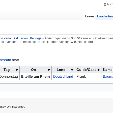
Nic
Lesen
Bearbeiten
von
Zeno
(
Diskussion
|
Beiträge
)
(Änderungen durch Bot: Streams an Ort aktualisiert
uelle Version (Unterschied) | Nächstjüngere Version → (Unterschied)
estream
statt.
Tag
Ort
Land
Guide/Gast
Kame
Donnerstag
Eltville am Rhein
Deutschland
Frank
Baum
3:07 Uhr bearbeitet.