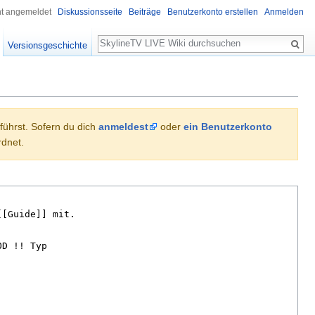
ht angemeldet
Diskussionsseite
Beiträge
Benutzerkonto erstellen
Anmelden
Suche
Versionsgeschichte
hführst. Sofern du dich
anmeldest
oder
ein Benutzerkonto
dnet.