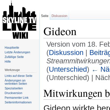
Seite
Diskussion
Gideon
Version vom 18. Fe
Hauptseite
(
Diskussion
|
Beiträ
Letzte Änderungen
Zufällige Seite
Streammitwirkungen 
Hilfe
(
Unterschied
)
← Näc
Werkzeuge
(Unterschied) | Näc
Links auf diese Seite
Änderungen an
Wechseln zu:
Navigation
,
Suche
verlinkten Seiten
Mitwirkungen b
Spezialseiten
Druckversion
Permanenter Link
Seiten­informationen
Gideon wirkte ber