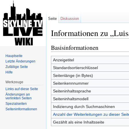
Seite
Diskussion
Informationen zu „Luis
Wechseln zu:
Navigation
,
Suche
Basisinformationen
Hauptseite
Anzeigetitel
Letzte Änderungen
Zufällige Seite
Standardsortierschlüssel
Hilfe
Seitenlänge (in Bytes)
Werkzeuge
Seitenkennnummer
Links auf diese Seite
Seiteninhaltssprache
Änderungen an
verlinkten Seiten
Seiteninhaltsmodell
Spezialseiten
Indizierung durch Suchmaschinen
Seiten­informationen
Anzahl der Weiterleitungen zu dieser Seit
Gezählt als eine Inhaltsseite