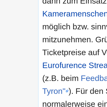
dann zum Einsat
Kameramensche
möglich bzw. sin
mitzunehmen. Grü
Ticketpreise auf 
Eurofurence Stre
(z.B. beim
Feedba
Tyron"
). Für den
normalerweise ei