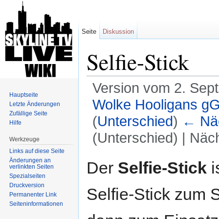
Seite
Diskussion
Selfie-Stick
Version vom 2. Sep
Hauptseite
Wolke Hooligans 
Letzte Änderungen
Zufällige Seite
(
Unterschied
)
← Näc
Hilfe
(Unterschied) | Näc
Werkzeuge
Wechseln zu:
Navigation
,
Suche
Links auf diese Seite
Änderungen an
Der
Selfie-Stick
i
verlinkten Seiten
Spezialseiten
Druckversion
Selfie-Stick zum
Permanenter Link
Seiten­informationen