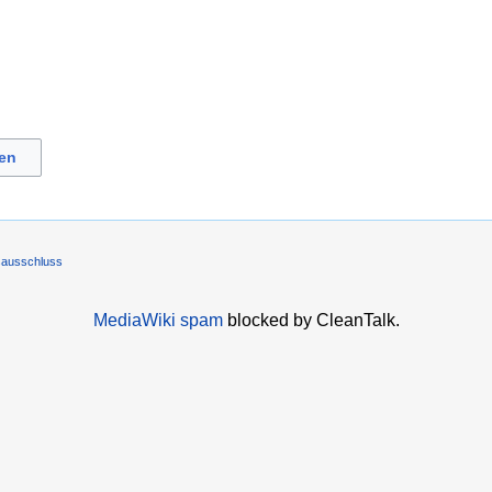
en
sausschluss
MediaWiki spam
blocked by CleanTalk.