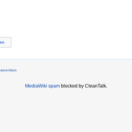
en
sausschluss
MediaWiki spam
blocked by CleanTalk.