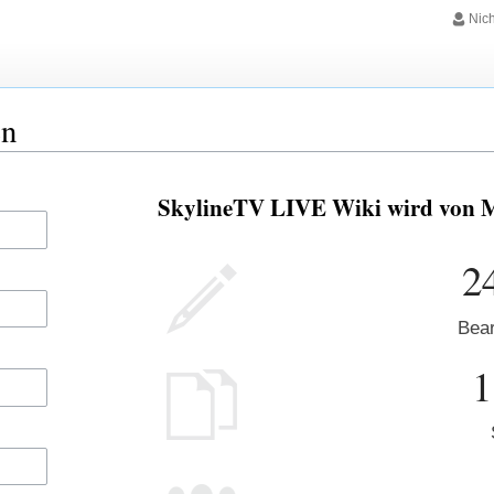
Nic
en
SkylineTV LIVE Wiki wird von Me
2
Bear
1