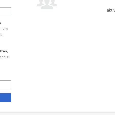
akti
s
n, um
zu
tzen,
gabe zu