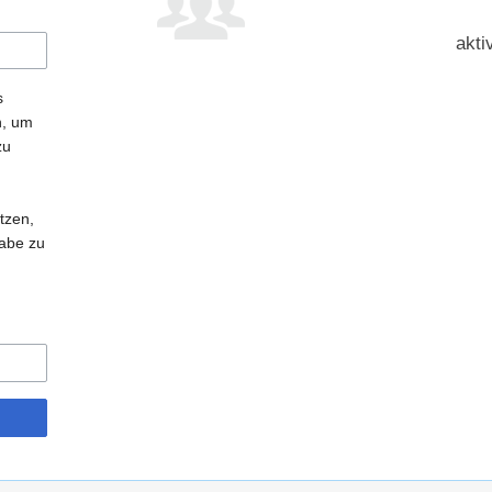
akti
s
n, um
zu
tzen,
gabe zu