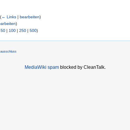
‎
(
← Links
|
bearbeiten
)
arbeiten
)
|
50
|
100
|
250
|
500
)
sausschluss
MediaWiki spam
blocked by CleanTalk.