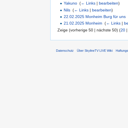
Yakuno
‎
(
← Links
|
bearbeiten
)
Nils
‎
(
← Links
|
bearbeiten
)
22.02.2025 Monheim Burg für uns
21.02.2025 Monheim
‎
(
← Links
|
be
Zeige (vorherige 50 | nächste 50) (
20
Datenschutz
Über SkylineTV LIVE Wiki
Haftung