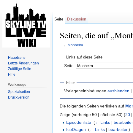
Seite
Diskussion
Seiten, die auf „Mon
←
Monheim
Wechseln zu:
Navigation
,
Suche
Links auf diese Seite
Hauptseite
Letzte Änderungen
Seite:
Zufällige Seite
Hilfe
Filter
Werkzeuge
Vorlageneinbindungen
ausblenden
|
Spezialseiten
Druckversion
Die folgenden Seiten verlinken auf
Mo
Zeige (vorherige 50 | nächste 50) (
20
Episodenliste
‎
(
← Links
|
bearbeite
IceDragon
‎
(
← Links
|
bearbeiten
)