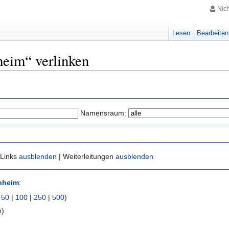
Nic
Lesen
Bearbeiten
heim“ verlinken
Namensraum:
 Links
ausblenden
| Weiterleitungen
ausblenden
nheim
:
|
50
|
100
|
250
|
500
)
n
)