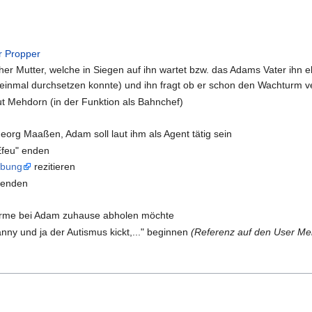
r Propper
r Mutter, welche in Siegen auf ihn wartet bzw. das Adams Vater ihn ebe
einmal durchsetzen konnte) und ihn fragt ob er schon den Wachturm ver
 Mehdorn (in der Funktion als Bahnchef)
org Maaßen, Adam soll laut ihm als Agent tätig sein
Efeu" enden
rbung
rezitieren
enden
irme bei Adam zuhause abholen möchte
nny und ja der Autismus kickt,..." beginnen
(Referenz auf den User Me