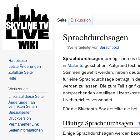
Seite
Diskussion
Sprachdurchsagen
(Weitergeleitet von
Sprachbox
)
Wechseln zu:
Navigation
,
Suche
Sprachdurchsagen
ermöglichen es de
Hauptseite
in
Malente
geschehen. Aufgrund techni
Letzte Änderungen
Stimmen gewählt werden, neben deuts
Zufällige Seite
Hilfe
für eine Sprachdurchsage beträgt in de
werden zu lassen. Die zum Teil signif
Werkzeuge
entsprechenden anteiligen Lizenzkosten
Links auf diese Seite
Livebereiches verwendet.
Änderungen an
verlinkten Seiten
Für die Bluetooth-Box erstellte die be
Spezialseiten
Druckversion
Häufige Sprachdurchsagen
[
Permanenter Link
Seiten­informationen
Einige Sprachdurchsagen werden beson