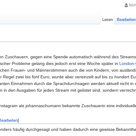
Nic
Lesen
Bearbeiten
n Zuschauern, gegen eine Spende automatisch während des Streams ei
scher Probleme gelang dies jedoch erst eine Woche später in
London
chen Frauen- und Männerstimmen auch die von Kindern, von ausländ
r Regel zwei bis fünf Euro, wurde aber vereinzelt auf bis zu hundert 
ikanten Einnahmen durch die Sprachdurchsagen werden aktuell nicht in
 in den Ausgaben für jeden Stream mit gelistet sind, sondern verrechn
i instagram als johannaschumann bekannte Zuschauerin eine individuell
Bearbeiten
]
ders häufig durchgesagt und haben dadurch eine gewisse Bekanntheit