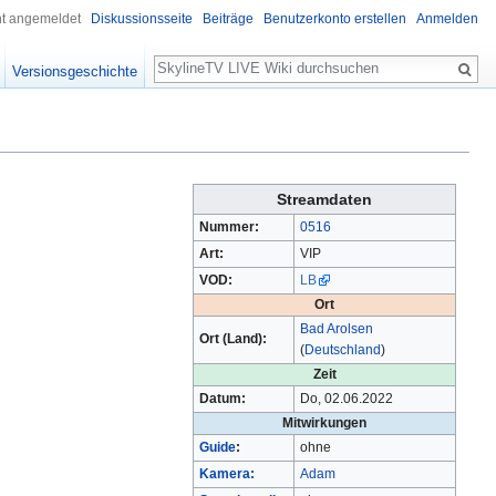
ht angemeldet
Diskussionsseite
Beiträge
Benutzerkonto erstellen
Anmelden
Suche
Versionsgeschichte
Streamdaten
Nummer:
0516
Art:
VIP
VOD:
LB
Ort
Bad Arolsen
Ort (Land):
(
Deutschland
)
Zeit
Datum:
Do, 02.06.2022
Mitwirkungen
Guide
:
ohne
Kamera:
Adam