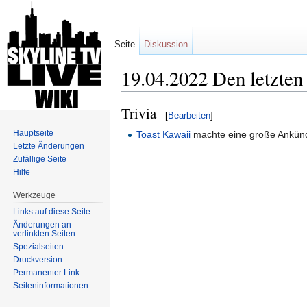
Seite
Diskussion
19.04.2022 Den letzten
Wechseln zu:
Navigation
,
Suche
Trivia
[
Bearbeiten
]
Hauptseite
Toast Kawaii
machte eine große Ankünd
Letzte Änderungen
Zufällige Seite
Hilfe
Werkzeuge
Links auf diese Seite
Änderungen an
verlinkten Seiten
Spezialseiten
Druckversion
Permanenter Link
Seiten­informationen