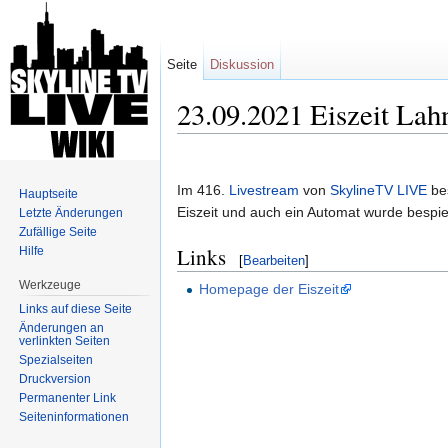
Seite
Diskussion
23.09.2021 Eiszeit Lah
Wechseln zu:
Navigation
,
Suche
Im 416.
Livestream
von
SkylineTV LIVE
be
Hauptseite
Eiszeit und auch ein Automat wurde bespiel
Letzte Änderungen
Zufällige Seite
Links
Hilfe
[
Bearbeiten
]
Werkzeuge
Homepage der Eiszeit
Links auf diese Seite
Änderungen an
verlinkten Seiten
Spezialseiten
Druckversion
Permanenter Link
Seiten­informationen