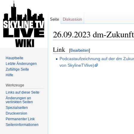
Seite
Diskussion
26.09.2023 dm-Zukunf
Wechseln zu:
Navigation
,
Suche
Link
[
Bearbeiten
]
Hauptseite
Podcastaufzeichnung auf der dm Zukunf
Letzte Änderungen
von SkylineTVlive)
Zufällige Seite
Hilfe
Werkzeuge
Links auf diese Seite
Änderungen an
verlinkten Seiten
Spezialseiten
Druckversion
Permanenter Link
Seiten­informationen