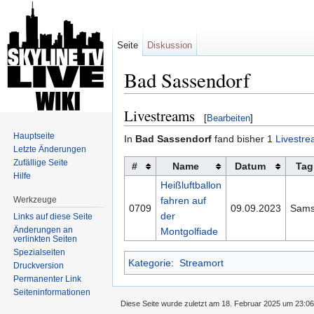
Seite
Diskussion
Bad Sassendorf
Wechseln zu:
Navigation
,
Suche
Livestreams
[
Bearbeiten
]
Hauptseite
In
Bad Sassendorf
fand bisher 1
Livestr
Letzte Änderungen
Zufällige Seite
#
Name
Datum
Tag
Hilfe
Heißluftballon
Werkzeuge
fahren auf
0709
09.09.2023
Sams
der
Links auf diese Seite
Änderungen an
Montgolfiade
verlinkten Seiten
Spezialseiten
Kategorie
:
Streamort
Druckversion
Permanenter Link
Seiten­informationen
Diese Seite wurde zuletzt am 18. Februar 2025 um 23:06 