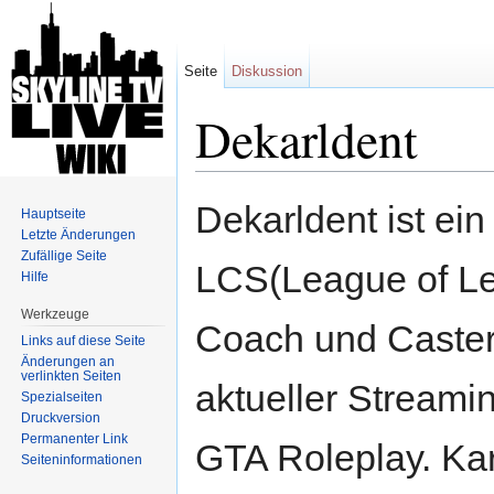
Seite
Diskussion
Dekarldent
Wechseln zu:
Navigation
,
Suche
Dekarldent ist ein
Hauptseite
Letzte Änderungen
Zufällige Seite
LCS(League of Le
Hilfe
Werkzeuge
Coach und Caster
Links auf diese Seite
Änderungen an
verlinkten Seiten
aktueller Streami
Spezialseiten
Druckversion
Permanenter Link
GTA Roleplay. Karl
Seiten­informationen