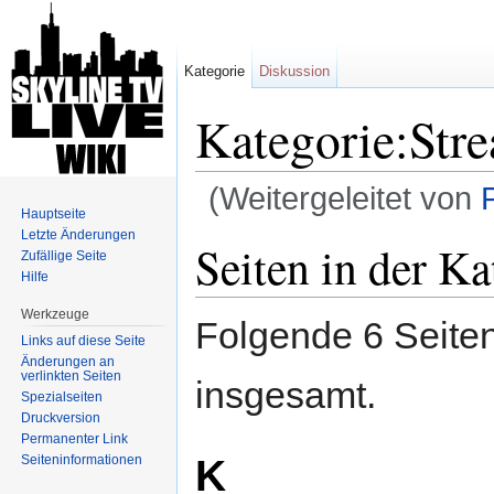
Kategorie
Diskussion
Kategorie:Stre
(Weitergeleitet von
Hauptseite
Wechseln zu:
Navigation
,
Suche
Letzte Änderungen
Seiten in der Ka
Zufällige Seite
Hilfe
Werkzeuge
Folgende 6 Seiten
Links auf diese Seite
Änderungen an
verlinkten Seiten
insgesamt.
Spezialseiten
Druckversion
Permanenter Link
K
Seiten­informationen