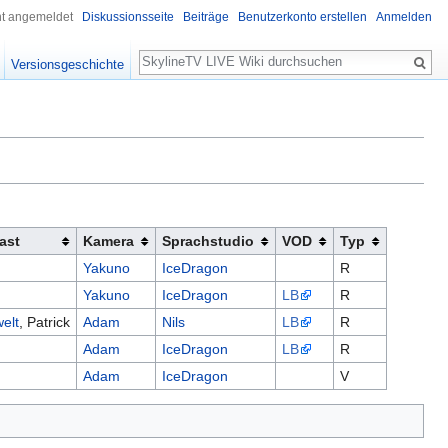
ht angemeldet
Diskussionsseite
Beiträge
Benutzerkonto erstellen
Anmelden
Suche
Versionsgeschichte
ast
Kamera
Sprachstudio
VOD
Typ
Yakuno
IceDragon
R
Yakuno
IceDragon
LB
R
welt
, Patrick
Adam
Nils
LB
R
Adam
IceDragon
LB
R
Adam
IceDragon
V