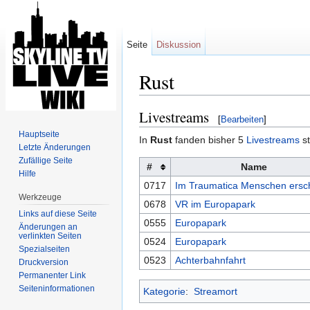
Seite
Diskussion
Rust
Wechseln zu:
Navigation
,
Suche
Livestreams
[
Bearbeiten
]
Hauptseite
In
Rust
fanden bisher 5
Livestreams
st
Letzte Änderungen
Zufällige Seite
#
Name
Hilfe
0717
Im Traumatica Menschen ersc
Werkzeuge
0678
VR im Europapark
Links auf diese Seite
0555
Europapark
Änderungen an
verlinkten Seiten
0524
Europapark
Spezialseiten
0523
Achterbahnfahrt
Druckversion
Permanenter Link
Seiten­informationen
Kategorie
:
Streamort