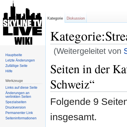
Kategorie
Diskussion
Kategorie:Stre
(Weitergeleitet von
Hauptseite
Wechseln zu:
Navigation
,
Suche
Letzte Änderungen
Seiten in der Ka
Zufällige Seite
Hilfe
Schweiz“
Werkzeuge
Links auf diese Seite
Änderungen an
verlinkten Seiten
Folgende 9 Seiten
Spezialseiten
Druckversion
Permanenter Link
insgesamt.
Seiten­informationen