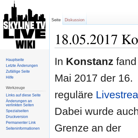
Seite
Diskussion
18.05.2017 Ko
Wechseln zu:
Navigation
,
Suche
In
Konstanz
fand
Hauptseite
Letzte Änderungen
Zufällige Seite
Mai 2017 der 16.
Hilfe
Werkzeuge
reguläre
Livestre
Links auf diese Seite
Änderungen an
verlinkten Seiten
Dabei wurde auch
Spezialseiten
Druckversion
Permanenter Link
Grenze an der
Seiten­informationen