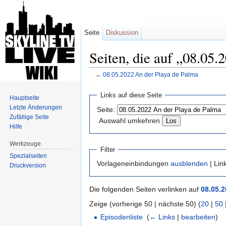
Seite
Diskussion
Seiten, die auf „08.05.
←
08.05.2022 An der Playa de Palma
Wechseln zu:
Navigation
,
Suche
Links auf diese Seite
Hauptseite
Letzte Änderungen
Seite:
Zufällige Seite
Auswahl umkehren
Hilfe
Werkzeuge
Filter
Spezialseiten
Vorlageneinbindungen
ausblenden
| Lin
Druckversion
Die folgenden Seiten verlinken auf
08.05.2
Zeige (vorherige 50 | nächste 50) (
20
|
50
Episodenliste
‎
(
← Links
|
bearbeiten
)