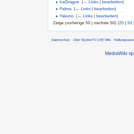
IceDragon
‎
(
← Links
|
bearbeiten
)
Palma
‎
(
← Links
|
bearbeiten
)
Yakuno
‎
(
← Links
|
bearbeiten
)
Zeige (vorherige 50 | nächste 50) (
20
|
50
Datenschutz
Über SkylineTV LIVE Wiki
Haftungsaus
MediaWiki s