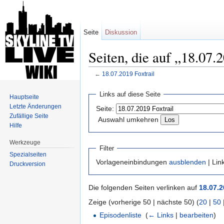
Seite
Diskussion
Seiten, die auf „18.07.
←
18.07.2019 Foxtrail
Wechseln zu:
Navigation
,
Suche
Links auf diese Seite
Hauptseite
Letzte Änderungen
Seite:
Zufällige Seite
Auswahl umkehren
Hilfe
Werkzeuge
Filter
Spezialseiten
Vorlageneinbindungen
ausblenden
| Lin
Druckversion
Die folgenden Seiten verlinken auf
18.07.2
Zeige (vorherige 50 | nächste 50) (
20
|
50
Episodenliste
‎
(
← Links
|
bearbeiten
)