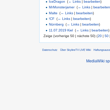
IceDragon
‎
(
← Links
|
bearbeiten
)
MrMonsterjamer
‎
(
← Links
|
bearbeite
Malte
‎
(
← Links
|
bearbeiten
)
!CF
‎
(
← Links
|
bearbeiten
)
Nürnberg
‎
(
← Links
|
bearbeiten
)
11.07.2019 Kiel
‎
(
← Links
|
bearbeiten
)
Zeige (vorherige 50 | nächste 50) (
20
|
50
Datenschutz
Über SkylineTV LIVE Wiki
Haftungsaus
MediaWiki s