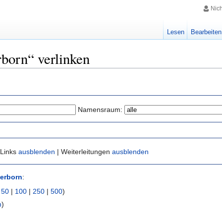
Nic
Lesen
Bearbeiten
rborn“ verlinken
Namensraum:
 Links
ausblenden
| Weiterleitungen
ausblenden
erborn
:
|
50
|
100
|
250
|
500
)
n
)