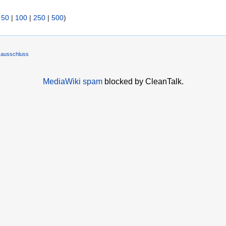
|
50
|
100
|
250
|
500
)
sausschluss
MediaWiki spam
blocked by CleanTalk.