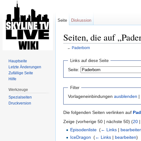
Seite
Diskussion
Seiten, die auf „Pade
←
Paderborn
Wechseln zu:
Navigation
,
Suche
Links auf diese Seite
Hauptseite
Letzte Änderungen
Seite:
Zufällige Seite
Hilfe
Filter
Werkzeuge
Vorlageneinbindungen
ausblenden
|
Spezialseiten
Druckversion
Die folgenden Seiten verlinken auf
Pad
Zeige (vorherige 50 | nächste 50) (
20
Episodenliste
‎
(
← Links
|
bearbeite
IceDragon
‎
(
← Links
|
bearbeiten
)