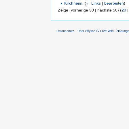
Kirchheim
‎
(
← Links
|
bearbeiten
)
Zeige (vorherige 50 | nächste 50) (
20
Datenschutz
Über SkylineTV LIVE Wiki
Haftung