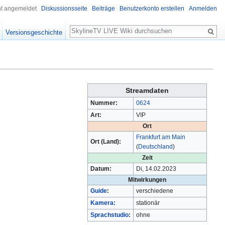
ht angemeldet
Diskussionsseite
Beiträge
Benutzerkonto erstellen
Anmelden
Suche
Versionsgeschichte
Streamdaten
Nummer:
0624
Art:
VIP
Ort
Frankfurt am Main
Ort (Land):
(
Deutschland
)
Zeit
Datum:
Di, 14.02.2023
Mitwirkungen
Guide
:
verschiedene
Kamera:
stationär
Sprachstudio
:
ohne