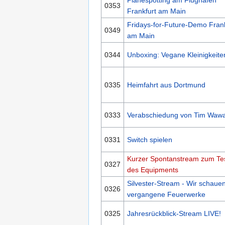
Planespotting am Flughafen
0353
Frankfurt am Main
Fridays-for-Future-Demo Frank
0349
am Main
0344
Unboxing: Vegane Kleinigkeite
0335
Heimfahrt aus Dortmund
0333
Verabschiedung von Tim Wa
0331
Switch spielen
Kurzer Spontanstream zum Te
0327
des Equipments
Silvester-Stream - Wir schaue
0326
vergangene Feuerwerke
0325
Jahresrückblick-Stream LIVE!