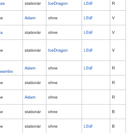
las
stationär
IceDragon
LB
R
ne
Adam
ohne
LB
V
na
stationär
ohne
LB
V
ne
stationär
IceDragon
LB
V
m
Adam
ohne
LB
R
wambo
ne
stationär
ohne
R
ne
Adam
ohne
R
ne
stationär
ohne
B
ne
stationär
ohne
LB
B