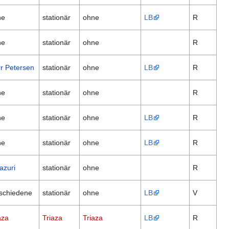
ne
stationär
ohne
LB
R
ne
stationär
ohne
R
r Petersen
stationär
ohne
LB
R
ne
stationär
ohne
R
ne
stationär
ohne
LB
R
ne
stationär
ohne
LB
R
azuri
stationär
ohne
R
schiedene
stationär
ohne
LB
V
aza
Triaza
Triaza
LB
R