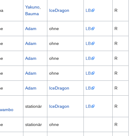
Yakuno
,
ba
IceDragon
LB
R
Bauma
ne
Adam
ohne
LB
R
ne
Adam
ohne
LB
R
ne
Adam
ohne
LB
R
ne
Adam
ohne
LB
R
ne
Adam
IceDragon
LB
R
m
stationär
IceDragon
LB
R
wambo
ne
stationär
ohne
R