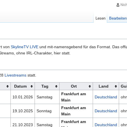
Nic
Lesen
Bearbeiten
rt von
SkylineTV LIVE
und mit-namensgebend für das Format. Das offiz
Streams, ohne IRL-Charakter, hier statt.
128
Livestreams
statt.
Datum
Tag
Ort
Land
Gu
Frankfurt am
10.01.2026
Samstag
Deutschland
oh
Main
Frankfurt am
19.10.2025
Sonntag
Deutschland
oh
Main
Frankfurt am
21.10.2023
Samstag
Deutschland
oh