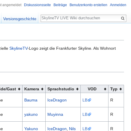
ht angemeldet
Diskussionsseite
Beiträge
Benutzerkonto erstellen
Anmelden
Suche
Versionsgeschichte
ielle
SkylineTV
-Logo zeigt die Frankfurter Skyline. Als Wohnort
ide/Gast
Kamera
Sprachstudio
VOD
Typ
ne
Bauma
IceDragon
LB
R
ne
yakuno
Muyinna
LB
R
ne
Yakuno
IceDragon
,
Nils
LB
R