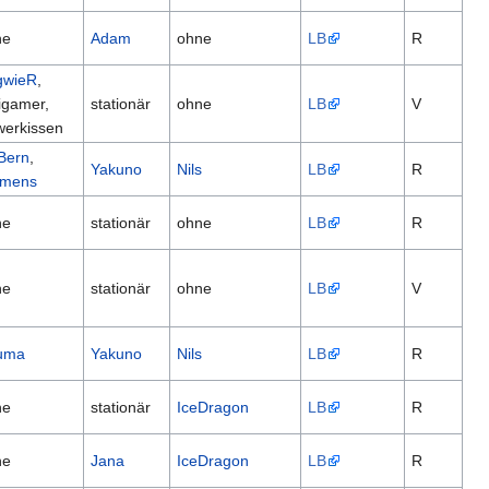
ne
Adam
ohne
LB
R
gwieR
,
igamer,
stationär
ohne
LB
V
erkissen
Bern
,
Yakuno
Nils
LB
R
emens
ne
stationär
ohne
LB
R
ne
stationär
ohne
LB
V
uma
Yakuno
Nils
LB
R
ne
stationär
IceDragon
LB
R
ne
Jana
IceDragon
LB
R