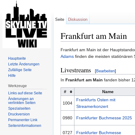
Seite
Diskussion
Frankfurt am Main
Wechseln zu:
Navigation
,
Suche
Frankfurt am Main ist der Hauptstando
Adams
finden die meisten statiönären 
Hauptseite
Letzte Änderungen
Livestreams
Zufällige Seite
[
Bearbeiten
]
Hilfe
In
Frankfurt am Main
fanden bisher 
Werkzeuge
#
Name
Links auf diese Seite
Änderungen an
Frankfurts Osten mit
verlinkten Seiten
1004
Streamerkonzert
Spezialseiten
Druckversion
0980
Frankfurter Buchmesse 2025
Permanenter Link
Seiten­informationen
0727
Frankfurter Buchmesse