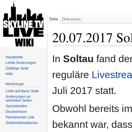
Seite
Diskussion
20.07.2017 So
Wechseln zu:
Navigation
,
Suche
In
Soltau
fand der
Hauptseite
Letzte Änderungen
Zufällige Seite
reguläre
Livestre
Hilfe
Werkzeuge
Juli 2017 statt.
Links auf diese Seite
Änderungen an
verlinkten Seiten
Obwohl bereits im
Spezialseiten
Druckversion
Permanenter Link
bekannt war, dass
Seiten­informationen