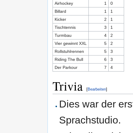
Airhockey
1
0
Billard
1
1
Kicker
2
1
Tischtennis
3
1
Turmbau
4
2
Vier gewinnt XXL
5
2
Rollstuhlrennen
5
3
Riding The Bull
6
3
Der Parkour
7
4
Trivia
[
Bearbeiten
]
Dies war der er
Sprachstudio.