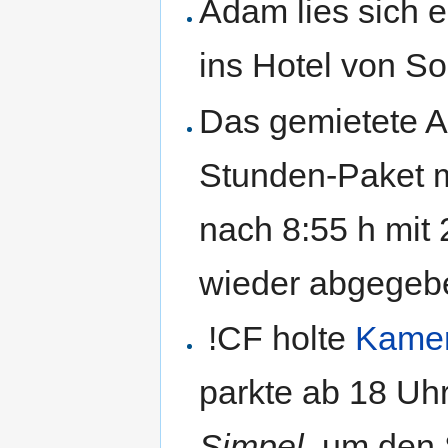
Adam lies sich e
ins Hotel von So
Das gemietete A
Stunden-Paket m
nach 8:55 h mit
wieder abgegeb
!CF holte
Kame
parkte ab 18 Uh
Simpel
, um den