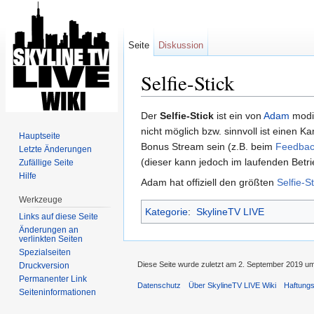
Seite
Diskussion
Selfie-Stick
Wechseln zu:
Navigation
,
Suche
Der
Selfie-Stick
ist ein von
Adam
modif
nicht möglich bzw. sinnvoll ist einen
Hauptseite
Bonus Stream sein (z.B. beim
Feedbac
Letzte Änderungen
(dieser kann jedoch im laufenden Bet
Zufällige Seite
Hilfe
Adam hat offiziell den größten
Selfie-S
Werkzeuge
Kategorie
:
SkylineTV LIVE
Links auf diese Seite
Änderungen an
verlinkten Seiten
Spezialseiten
Diese Seite wurde zuletzt am 2. September 2019 um
Druckversion
Permanenter Link
Datenschutz
Über SkylineTV LIVE Wiki
Haftung
Seiten­informationen