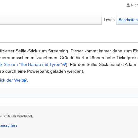
Nic
Lesen
Bearbeiten
izierter Selfie-Stick zum Streaming. Dieser kommt immer dann zum E
 Kameramenschen mitzunehmen. Gründe hierfür können hohe Ticketpreis
k Stream "Bei Hanau mit Tyron"
). Für den Selfie-Stick benutzt Ada
rieb durch eine Powerbank geladen werden).
tick der Welt
.
 07:16 Uhr bearbeitet.
sausschluss