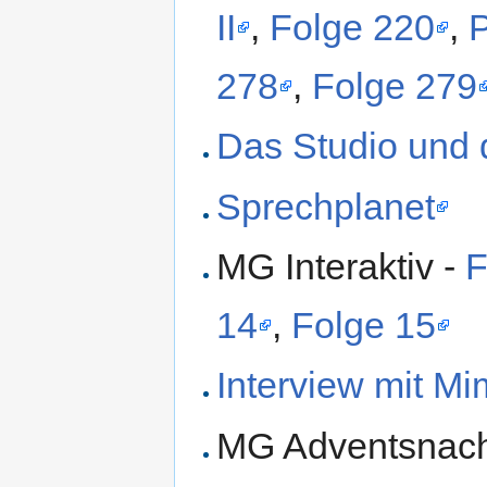
II
,
Folge 220
,
278
,
Folge 279
Das Studio und d
Sprechplanet
MG Interaktiv -
F
14
,
Folge 15
Interview mit M
MG Adventsnach