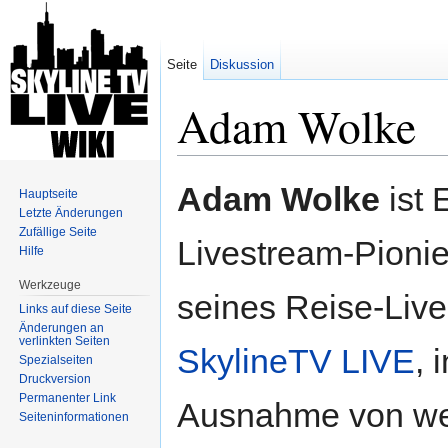
Seite
Diskussion
Adam Wolke
Wechseln zu:
Navigation
,
Suche
Adam Wolke
ist 
Hauptseite
Letzte Änderungen
Zufällige Seite
Livestream-Pioni
Hilfe
Werkzeuge
seines Reise-Liv
Links auf diese Seite
Änderungen an
verlinkten Seiten
SkylineTV LIVE
, 
Spezialseiten
Druckversion
Permanenter Link
Ausnahme von we
Seiten­informationen