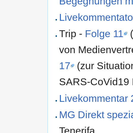
Begegnungen mi
Livekommentato
Trip -
Folge 11
(
von Medienvertr
17
(zur Situatio
SARS-CoVid19 
Livekommentar 2
MG Direkt spez
Tenerifa