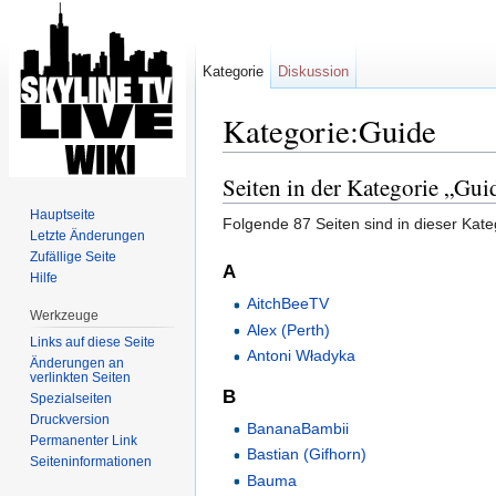
Kategorie
Diskussion
Kategorie:Guide
Wechseln zu:
Navigation
,
Suche
Seiten in der Kategorie „Gui
Hauptseite
Folgende 87 Seiten sind in dieser Kate
Letzte Änderungen
Zufällige Seite
A
Hilfe
AitchBeeTV
Werkzeuge
Alex (Perth)
Links auf diese Seite
Antoni Władyka
Änderungen an
verlinkten Seiten
B
Spezialseiten
Druckversion
BananaBambii
Permanenter Link
Bastian (Gifhorn)
Seiten­informationen
Bauma