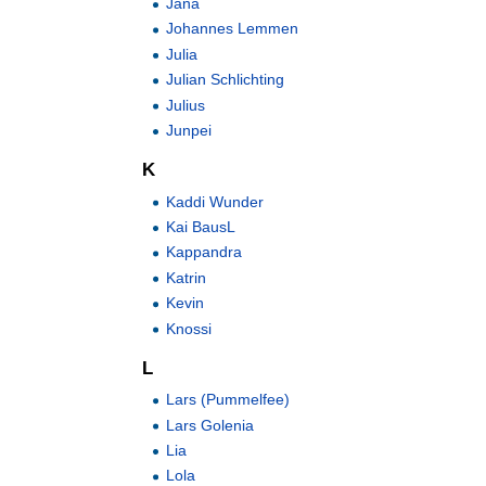
Jana
Johannes Lemmen
Julia
Julian Schlichting
Julius
Junpei
K
Kaddi Wunder
Kai BausL
Kappandra
Katrin
Kevin
Knossi
L
Lars (Pummelfee)
Lars Golenia
Lia
Lola