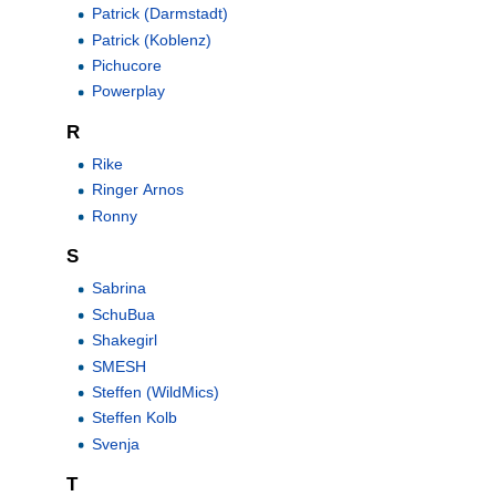
Patrick (Darmstadt)
Patrick (Koblenz)
Pichucore
Powerplay
R
Rike
Ringer Arnos
Ronny
S
Sabrina
SchuBua
Shakegirl
SMESH
Steffen (WildMics)
Steffen Kolb
Svenja
T