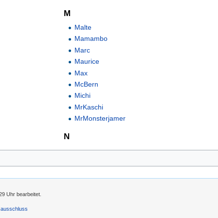
M
Malte
Mamambo
Marc
Maurice
Max
McBern
Michi
MrKaschi
MrMonsterjamer
N
9 Uhr bearbeitet.
sausschluss