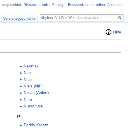
ht angemeldet
Diskussionsseite
Beiträge
Benutzerkonto erstellen
Anmelden
Suche
Versionsgeschichte
Hilfe
Neonlax
Nick
Nico
Niels (NiFi)
Niklas (Ahlen)
Nine
NussStulle
P
Paddy Kroetz