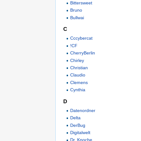
Bittersweet
Bruno
Bullwai
C
Cccybercat
!CF
CherryBerlin
Chirley
Christian
Claudio
Clemens
Cynthia
D
Datenordner
Delta
DerBug
Digitalwelt
Dr. Knoche