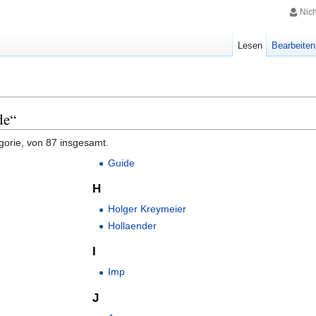
Nic
Lesen
Bearbeiten
de“
gorie, von 87 insgesamt.
Guide
H
Holger Kreymeier
Hollaender
I
Imp
J