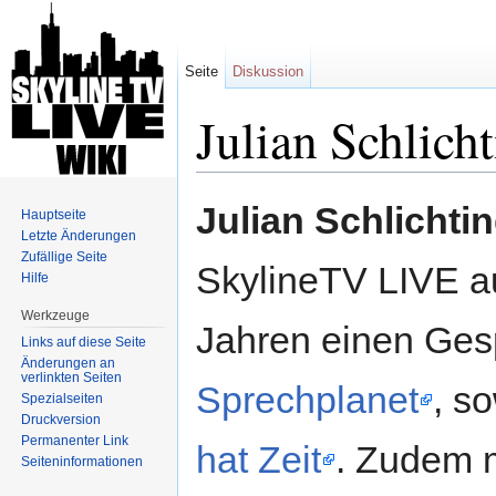
Seite
Diskussion
Julian Schlich
Wechseln zu:
Navigation
,
Suche
Julian Schlichti
Hauptseite
Letzte Änderungen
Zufällige Seite
SkylineTV LIVE auf
Hilfe
Werkzeuge
Jahren einen Ge
Links auf diese Seite
Änderungen an
verlinkten Seiten
Sprechplanet
, s
Spezialseiten
Druckversion
Permanenter Link
hat Zeit
. Zudem m
Seiten­informationen