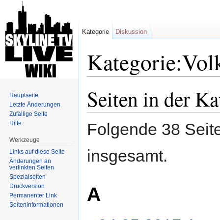
Kategorie
Diskussion
Kategorie:Volk
Wechseln zu:
Navigation
,
Suche
Seiten in der Ka
Hauptseite
Letzte Änderungen
Zufällige Seite
Hilfe
Folgende 38 Seite
Werkzeuge
insgesamt.
Links auf diese Seite
Änderungen an
verlinkten Seiten
Spezialseiten
Druckversion
A
Permanenter Link
Seiten­informationen