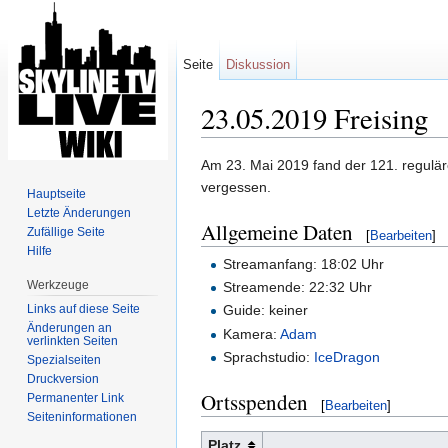
Seite
Diskussion
23.05.2019 Freising
Wechseln zu:
Navigation
,
Suche
Am 23. Mai 2019 fand der 121. regulär
vergessen.
Hauptseite
Letzte Änderungen
Allgemeine Daten
Zufällige Seite
[
Bearbeiten
]
Hilfe
Streamanfang: 18:02 Uhr
Werkzeuge
Streamende: 22:32 Uhr
Links auf diese Seite
Guide: keiner
Änderungen an
Kamera:
Adam
verlinkten Seiten
Sprachstudio:
IceDragon
Spezialseiten
Druckversion
Ortsspenden
Permanenter Link
[
Bearbeiten
]
Seiten­informationen
Platz