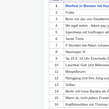
1
Bierfest in Bremen mit K
2
Fulda
3
Bonn mit Jan von GewitterI
4
Mir egal wohin - Adam pay yo
5
Irgendwas mit IceDragon al
6
Sankt Tönis
7
4 Stunden bei Adam zuhause
8
Neumayer III
9
Sa 15.6. 15 Uhr Enschede (
10
Laschkar Gah (mit Bitterswe
11
Mespelbrunn
12
Pjöngjang (mit Kim Jong-un
13
Soltau
14
Berlin mit Irene Baraka als 
15
Wenn du nicht jedem Freisinge
16
Kopfhörerlöten mit Thomas